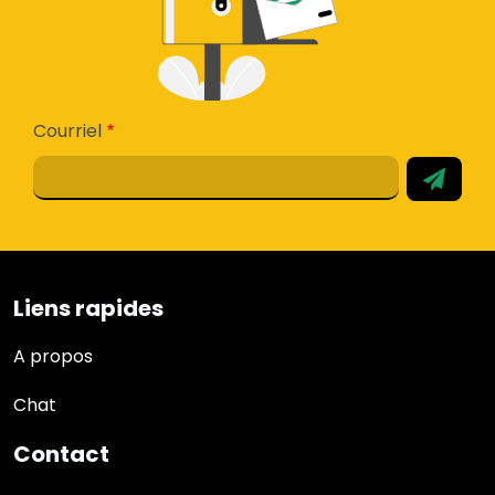
Courriel
Liens rapides
Liens rapides
A propos
Chat
Contact