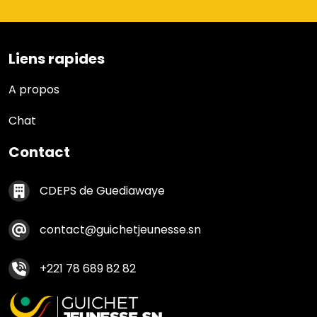
Liens rapides
Liens rapides
A propos
Chat
Contact
Contact footer
CDEPS de Guediawaye
contact@guichetjeunesse.sn
+221 78 689 82 82