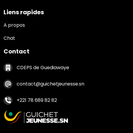
Liens rapides
Liens rapides
A propos
Chat
Contact
Contact footer
CDEPS de Guediawaye
contact@guichetjeunesse.sn
+221 78 689 82 82