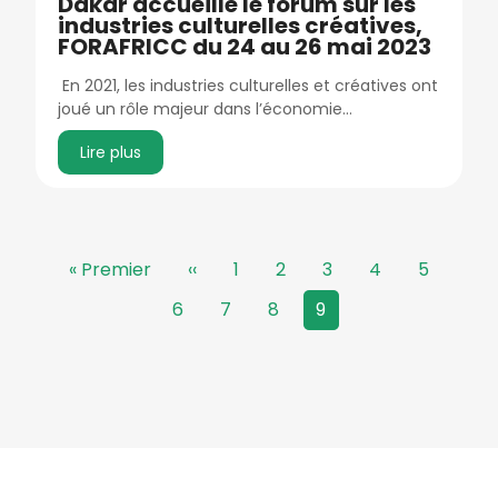
Dakar accueille le forum sur les
industries culturelles créatives,
FORAFRICC du 24 au 26 mai 2023
En 2021, les industries culturelles et créatives ont
joué un rôle majeur dans l’économie…
Lire plus
Pagination
Première page
Page précédente
Page
Page
Page
Page
Page
« Premier
‹‹
1
2
3
4
5
Page
Page
Page
Page courante
6
7
8
9