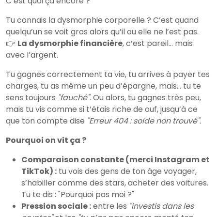
C’est quoi ça encore ?
Tu connais la dysmorphie corporelle ? C’est quand
quelqu’un se voit gros alors qu’il ou elle ne l’est pas.
👉
La dysmorphie financière
, c’est pareil… mais
avec l’argent.
Tu gagnes correctement ta vie, tu arrives à payer tes
charges, tu as même un peu d’épargne, mais… tu te
sens toujours
"fauché"
. Ou alors, tu gagnes très peu,
mais tu vis comme si t’étais riche de ouf, jusqu’à ce
que ton compte dise
"Erreur 404 : solde non trouvé".
Pourquoi on vit ça ?
Comparaison constante (merci Instagram et
TikTok) :
tu vois des gens de ton âge voyager,
s’habiller comme des stars, acheter des voitures.
Tu te dis : "Pourquoi pas moi ?"
Pression sociale :
entre les
"investis dans les