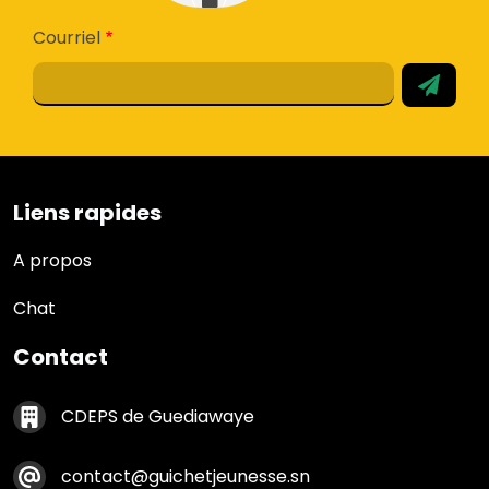
Courriel
Liens rapides
Liens rapides
A propos
Chat
Contact
Contact footer
CDEPS de Guediawaye
contact@guichetjeunesse.sn