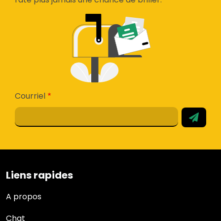
Courriel
Liens rapides
Liens rapides
A propos
Chat