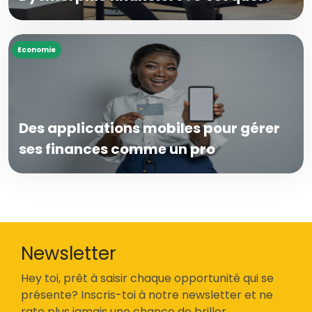
Economie
Des applications mobiles pour gérer
ses finances comme un pro
Newsletter
Hey toi, prêt à saisir chaque opportunité qui se
présente? Inscris-toi à notre newsletter et ne
rate plus jamais une chance de briller.