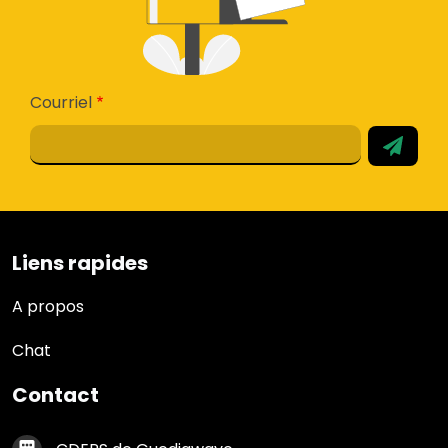
Courriel
Liens rapides
Liens rapides
A propos
Chat
Contact
Contact footer