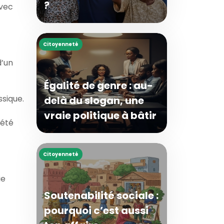
?
avec
Citoyenneté
d’un
Égalité de genre : au-
ssique.
delà du slogan, une
vraie politique à bâtir
iété
Citoyenneté
ie
Soutenabilité sociale :
pourquoi c’est aussi