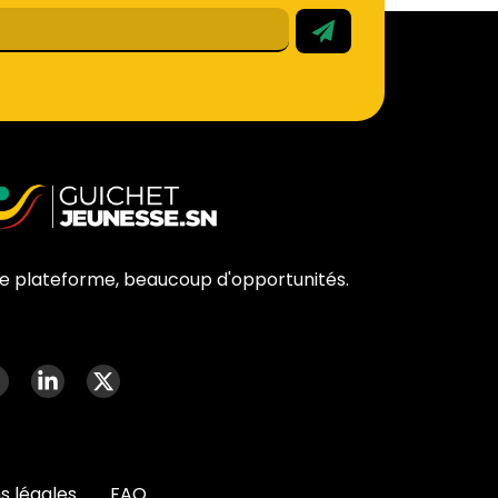
e plateforme, beaucoup d'opportunités.
nu social media
q
s légales
FAQ