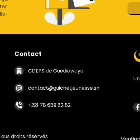
ter
ler.
Contact
Contact footer
CDEPS de Guediawaye
Un
contact@guichetjeunesse.sn
Me
+221 78 689 82 82
Tous droits réservés
menu fa
Mention