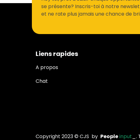
se présente? Inscris-toi à notre newslet
et ne rate plus jamais une chance de bril
Liens rapides
Liens rapides
A propos
Chat
Copyright 2023 © CJS by
People
input
_. 