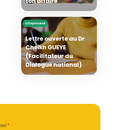
ton affaire
Citoyenneté
Lettre ouverte au Dr
Cheikh GUEYE
(Facilitateur du
Dialogue national)
iel