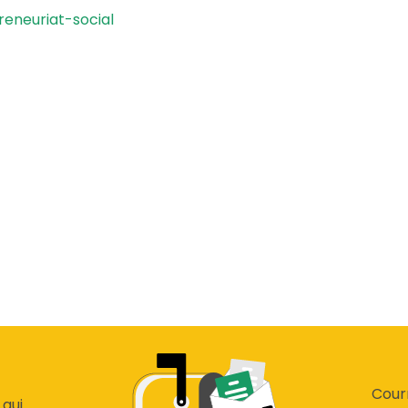
eneuriat-social
Courr
 qui