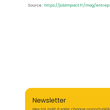
Source :
https://jobimpact.fr/mag/entrepr
Newsletter
Hey toi, prêt à saisir chaque opportunité