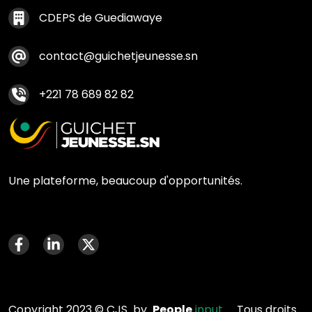
Contact footer
CDEPS de Guediawaye
contact@guichetjeunesse.sn
+221 78 689 82 82
Une plateforme, beaucoup d'opportunités.
Menu social media
Copyright 2023 © CJS by
People
input
_. Tous droits