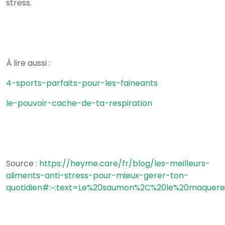
stress.
À lire aussi :
4-sports-parfaits-pour-les-faineants
le-pouvoir-cache-de-ta-respiration
Source :
https://heyme.care/fr/blog/les-meilleurs-
aliments-anti-stress-pour-mieux-gerer-ton-
quotidien#:~:text=Le%20saumon%2C%20le%20maquereau