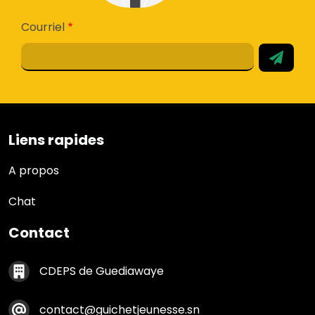
Courriel
Liens rapides
Liens rapides
A propos
Chat
Contact
Contact footer
CDEPS de Guediawaye
contact@guichetjeunesse.sn