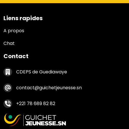
Liens rapides
Liens rapides
A propos
Chat
Contact
Contact footer
CDEPS de Guediawaye
contact@guichetjeunesse.sn
+221 78 689 82 82