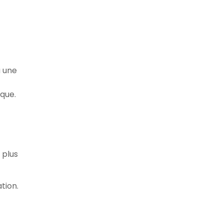
u une
que.
 plus
tion.