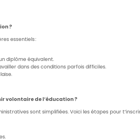
ion ?
res essentiels :
un diplôme équivalent.
ailler dans des conditions parfois difficiles.
laise.
r volontaire de l’éducation ?
stratives sont simplifiées. Voici les étapes pour t’inscrir
es.