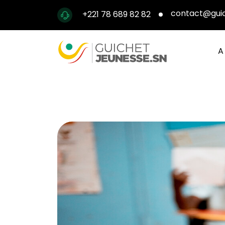
Aller au contenu principal
contact@guic
+221 78 689 82 82
Na
A