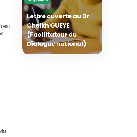
Citoyenneté
Lettre ouverte au Dr
Cheikh GUEYE
n est
es
(Facilitateur du
Dialogue national)
 du