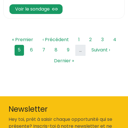
Voir le sondage
Pagination
Première page
Page précédente
Page
Page
Page
Page
« Premier
‹ Précédent
1
2
3
4
Page courante
Page
Page
Page
Page
Page suivante
5
6
7
8
9
Suivant ›
…
Dernière page
Dernier »
Newsletter
Hey toi, prêt à saisir chaque opportunité qui se
présente? Inscris-toi à notre newsletter et ne