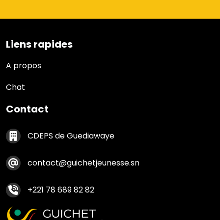
Liens rapides
Liens rapides
A propos
Chat
Contact
Contact footer
CDEPS de Guediawaye
contact@guichetjeunesse.sn
+221 78 689 82 82