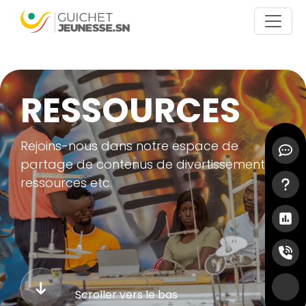
Aller au contenu principal
RESSOURCES
Menu 
Rejoins-nous dans notre espace de
partage de contenus de divertissements, de
ressources etc.
Scroller vers le bas