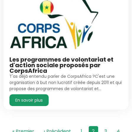
Les programmes de volontariat et
d'action sociale proposés par
CorpsAfrica
T'as déjà entendu parler de CorpsAfrica ?C'est une
organisation à but non lucratif créée depuis 2011 et qui
propose des programmes de volontariat et…
En savoir plus
Pagination
Première page
Page précédente
Page
Page courante
Page
Page
« Premier
‹ Précédent
1
2
3
4