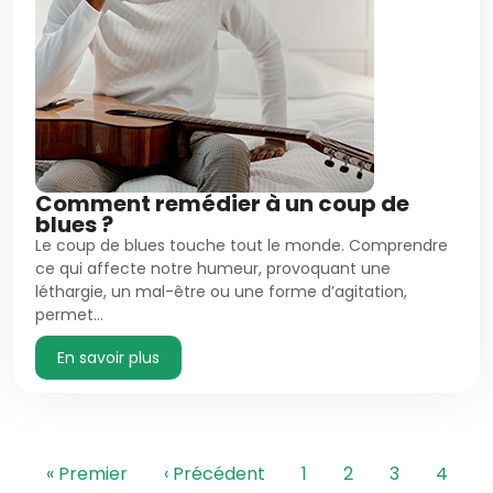
Comment remédier à un coup de
blues ?
Le coup de blues touche tout le monde. Comprendre
ce qui affecte notre humeur, provoquant une
léthargie, un mal-être ou une forme d’agitation,
permet…
En savoir plus
Pagination
Première page
Page précédente
Page
Page
Page
Page
« Premier
‹ Précédent
1
2
3
4