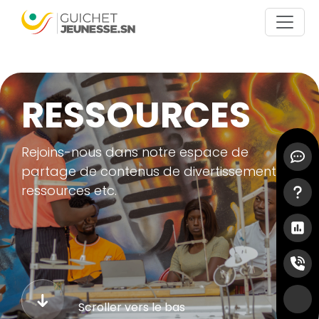
Aller au contenu principal
RESSOURCES
Menu 
Rejoins-nous dans notre espace de
partage de contenus de divertissements, de
ressources etc.
Scroller vers le bas