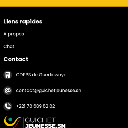
Liens rapides
Liens rapides
A propos
Chat
Contact
Contact footer
CDEPS de Guediawaye
contact@guichetjeunesse.sn
+221 78 689 82 82